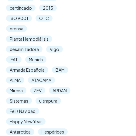
certificado
2015
ISO 9001
OTC
prensa
Planta Hemodiálisis
desalinizadora
Vigo
IFAT
Munich
Armada Española
BAM
ALMA
ATACAMA
Mircea
ZFV
ARDAN
Sistemas
ultrapura
Feliz Navidad
Happy New Year
Antarctica
Hespérides