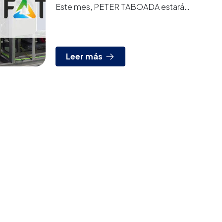
Este mes, PETER TABOADA estará
presente en dos prestigiosas ferias
internacionales. En primero lugar, del 24 a...
Leer más