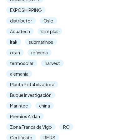
EXPOSHIPPING
distributor
Oslo
Aquatech
slim plus
irak
submarinos
otan
refinería
termosolar
harvest
alemania
Planta Potabilizadora
Buque Investigación
Marintec
china
Premios Ardan
Zona Franca de Vigo
RO
Certificate
RMRS