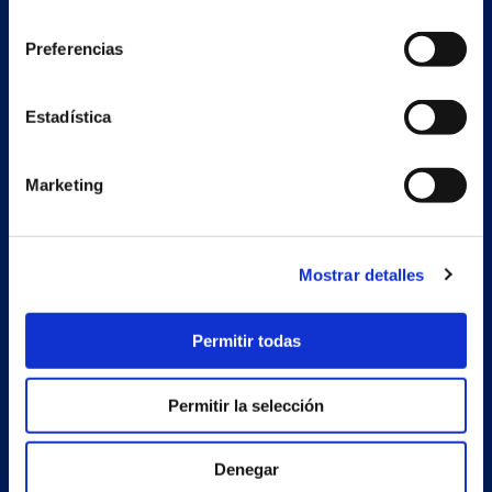
consentimiento
Preferencias
Nave auxiliar
Estadística
Estrada Porto Cabeiro, 68
Vilar de Infesta 36815
Redondela
Pontevedra - España
Marketing
Productos
Mostrar detalles
Proyectos
Permitir todas
Empresa
Noticias
Permitir la selección
Trabaja con nosotros
Denegar
Contacto