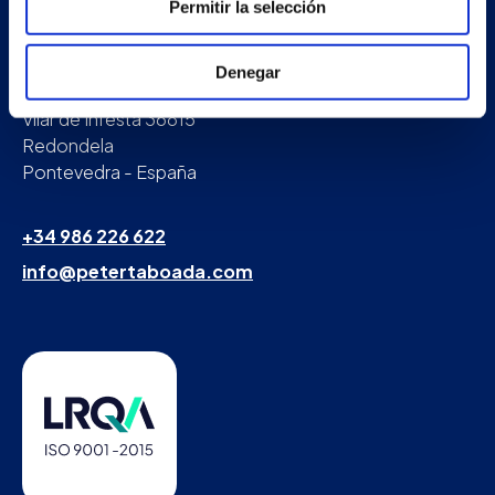
Permitir la selección
Nave principal y oficinas
Denegar
Estrada Porto Cabeiro, 35
Vilar de Infesta 36815
Redondela
Pontevedra - España
+34 986 226 622
info@petertaboada.com