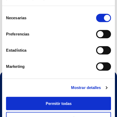
PRUEBAS DE MAR ORIENT EXPRESS
Selección
CORINTHIAN
Necesarias
de
16 Dec 2025
consentimiento
Preferencias
NUEVA GAMA PETSEA RO TW SLIM PLUS
20 Mar 2025
Estadística
Marketing
Mostrar detalles
Permitir todas
ESP