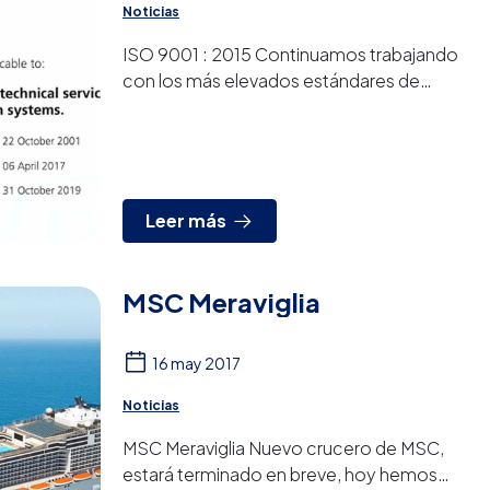
Noticias
ISO 9001 : 2015 Continuamos trabajando
con los más elevados estándares de
calidad, esta semana hemos actualización
la norma ISO 9001 a su versión...
Leer más
MSC Meraviglia
16 may 2017
Noticias
MSC Meraviglia Nuevo crucero de MSC,
estará terminado en breve, hoy hemos