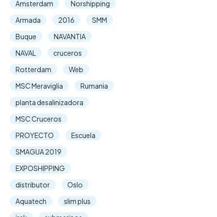
Amsterdam
Norshipping
Armada
2016
SMM
Buque
NAVANTIA
NAVAL
cruceros
Rotterdam
Web
MSC Meraviglia
Rumania
planta desalinizadora
MSC Cruceros
PROYECTO
Escuela
SMAGUA 2019
EXPOSHIPPING
distributor
Oslo
Aquatech
slim plus