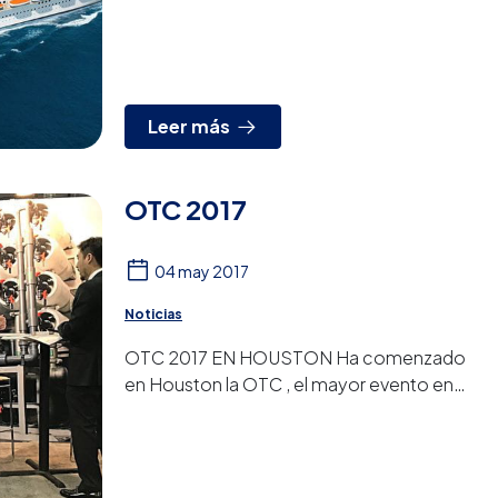
finalizado la puesta en marcha de las plantas
desalinizadoras. Las plan...
Leer más
OTC 2017
04 may 2017
Noticias
OTC 2017 EN HOUSTON Ha comenzado
en Houston la OTC , el mayor evento en
sector petróleo y gas a nivel mundial. Hasta
el día 4 de mayo estamos pre...