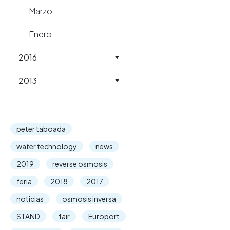
Marzo
Enero
2016
2013
peter taboada
water technology
news
2019
reverse osmosis
feria
2018
2017
noticias
osmosis inversa
STAND
fair
Europort