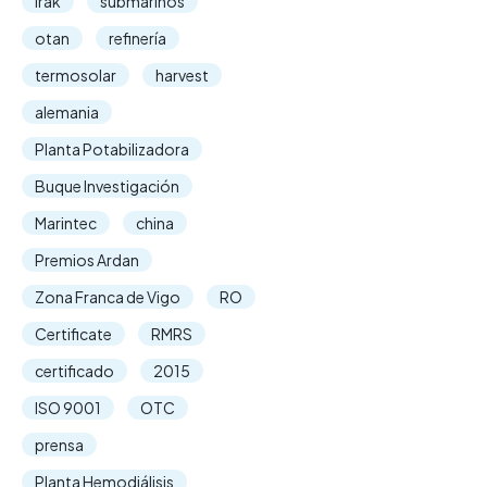
irak
submarinos
otan
refinería
termosolar
harvest
alemania
Planta Potabilizadora
Buque Investigación
Marintec
china
Premios Ardan
Zona Franca de Vigo
RO
Certificate
RMRS
certificado
2015
ISO 9001
OTC
prensa
Planta Hemodiálisis