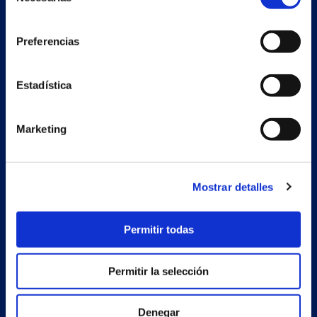
de
consentimiento
Preferencias
Nave auxiliar
Estadística
Estrada Porto Cabeiro, 68
Vilar de Infesta 36815
Redondela
Marketing
Pontevedra - España
Mostrar detalles
Productos
Proyectos
Permitir todas
Empresa
Permitir la selección
Noticias
Trabaja con nosotros
Denegar