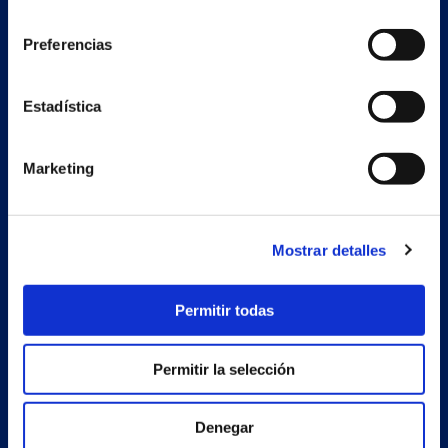
consentimiento
Preferencias
Nave auxiliar
Estadística
Estrada Porto Cabeiro, 68
Vilar de Infesta 36815
Redondela
Pontevedra - España
Marketing
Productos
Mostrar detalles
Proyectos
Permitir todas
Empresa
Noticias
Permitir la selección
Trabaja con nosotros
Denegar
Contacto