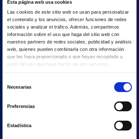
Esta página web usa cookies
Nave principal y oficinas
Las cookies de este sitio web se usan para personalizar
Estrada Porto Cabeiro, 35
el contenido y los anuncios, ofrecer funciones de redes
Vilar de Infesta 36815
sociales y analizar el tráfico. Además, compartimos
Redondela
información sobre el uso que haga del sitio web con
Pontevedra - España
nuestros partners de redes sociales, publicidad y análisis
web, quienes pueden combinarla con otra información
que les haya proporcionado o que hayan recopilado a
+34 986 226 622
partir del uso que haya hecho de sus servicios.
info@petertaboada.com
Selección
Necesarias
de
consentimiento
Preferencias
Estadística