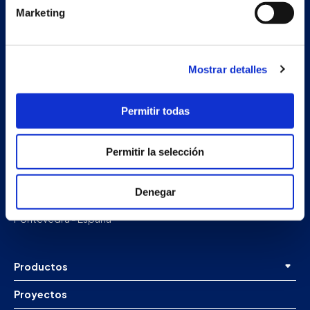
Marketing
Mostrar detalles
Permitir todas
Permitir la selección
Nave auxiliar
Estrada Porto Cabeiro, 68
Vilar de Infesta 36815
Denegar
Redondela
Pontevedra - España
Productos
Proyectos