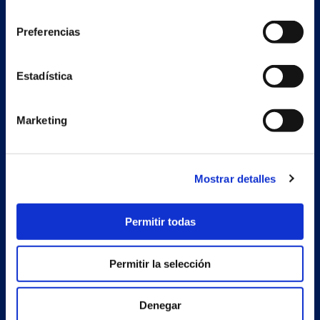
consentimiento
Preferencias
Nave auxiliar
Estadística
Estrada Porto Cabeiro, 68
Vilar de Infesta 36815
Redondela
Pontevedra - España
Marketing
Productos
Mostrar detalles
Proyectos
Permitir todas
Empresa
Noticias
Permitir la selección
Trabaja con nosotros
Denegar
Contacto