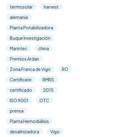
termosolar
harvest
alemania
Planta Potabilizadora
Buque Investigación
Marintec
china
Premios Ardan
Zona Franca de Vigo
RO
Certificate
RMRS
certificado
2015
ISO 9001
OTC
prensa
Planta Hemodiálisis
desalinizadora
Vigo