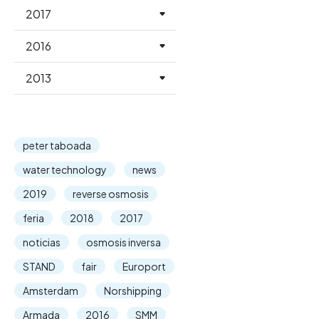
2017
2016
2013
peter taboada
water technology
news
2019
reverse osmosis
feria
2018
2017
noticias
osmosis inversa
STAND
fair
Europort
Amsterdam
Norshipping
Armada
2016
SMM