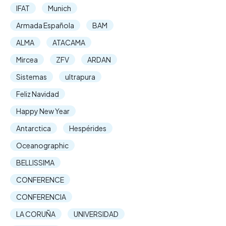
IFAT
Munich
Armada Española
BAM
ALMA
ATACAMA
Mircea
ZFV
ARDAN
Sistemas
ultrapura
Feliz Navidad
Happy New Year
Antarctica
Hespérides
Oceanographic
BELLISSIMA
CONFERENCE
CONFERENCIA
LA CORUÑA
UNIVERSIDAD