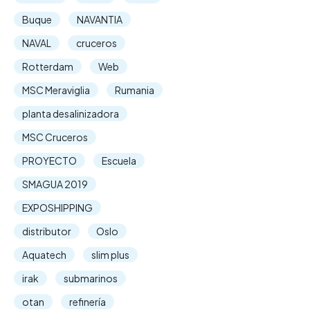
Buque
NAVANTIA
NAVAL
cruceros
Rotterdam
Web
MSC Meraviglia
Rumania
planta desalinizadora
MSC Cruceros
PROYECTO
Escuela
SMAGUA 2019
EXPOSHIPPING
distributor
Oslo
Aquatech
slim plus
irak
submarinos
otan
refinería