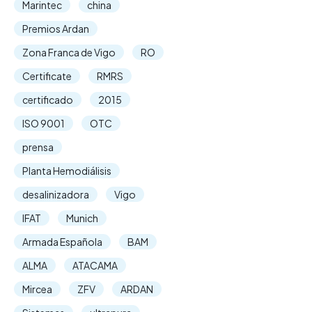
Marintec
china
Premios Ardan
Zona Franca de Vigo
RO
Certificate
RMRS
certificado
2015
ISO 9001
OTC
prensa
Planta Hemodiálisis
desalinizadora
Vigo
IFAT
Munich
Armada Española
BAM
ALMA
ATACAMA
Mircea
ZFV
ARDAN