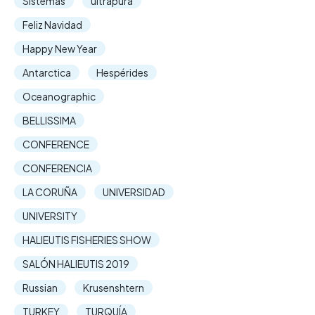
Sistemas
ultrapura
Feliz Navidad
Happy New Year
Antarctica
Hespérides
Oceanographic
BELLISSIMA
CONFERENCE
CONFERENCIA
LA CORUÑA
UNIVERSIDAD
UNIVERSITY
HALIEUTIS FISHERIES SHOW
SALÓN HALIEUTIS 2019
Russian
Krusenshtern
TURKEY
TURQUÍA