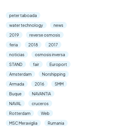
peter taboada
water technology
news
2019
reverse osmosis
feria
2018
2017
noticias
osmosis inversa
STAND
fair
Europort
Amsterdam
Norshipping
Armada
2016
SMM
Buque
NAVANTIA
NAVAL
cruceros
Rotterdam
Web
MSC Meraviglia
Rumania