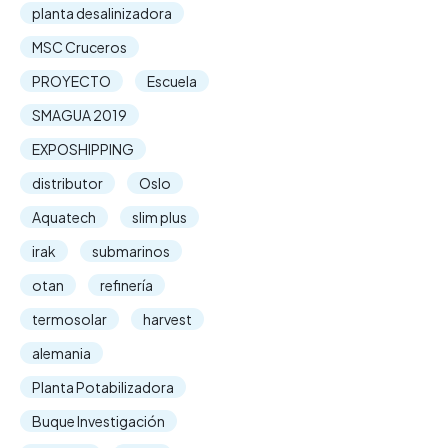
planta desalinizadora
MSC Cruceros
PROYECTO
Escuela
SMAGUA 2019
EXPOSHIPPING
distributor
Oslo
Aquatech
slim plus
irak
submarinos
otan
refinería
termosolar
harvest
alemania
Planta Potabilizadora
Buque Investigación