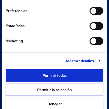
consentimiento
Preferencias
Nave auxiliar
Estadística
Estrada Porto Cabeiro, 68
Vilar de Infesta 36815
Redondela
Pontevedra - España
Marketing
Productos
Mostrar detalles
Proyectos
Permitir todas
Empresa
Noticias
Permitir la selección
Trabaja con nosotros
Denegar
Contacto