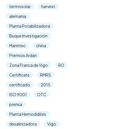
termosolar
harvest
alemania
Planta Potabilizadora
Buque Investigación
Marintec
china
Premios Ardan
Zona Franca de Vigo
RO
Certificate
RMRS
certificado
2015
ISO 9001
OTC
prensa
Planta Hemodiálisis
desalinizadora
Vigo