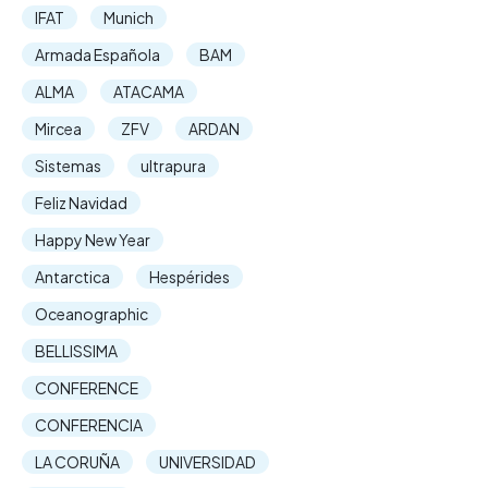
IFAT
Munich
Armada Española
BAM
ALMA
ATACAMA
Mircea
ZFV
ARDAN
Sistemas
ultrapura
Feliz Navidad
Happy New Year
Antarctica
Hespérides
Oceanographic
BELLISSIMA
CONFERENCE
CONFERENCIA
LA CORUÑA
UNIVERSIDAD