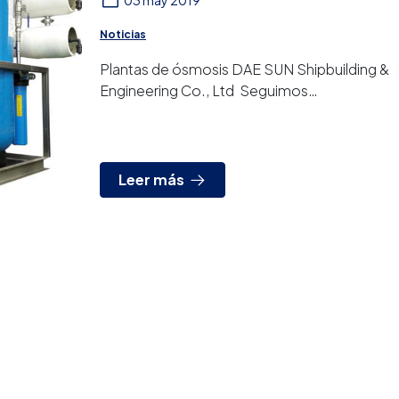
03 may 2019
Noticias
Plantas de ósmosis DAE SUN Shipbuilding &
Engineering Co., Ltd Seguimos
aumentando nuestra presencia
internacional con la incorporación de
Corea...
Leer más