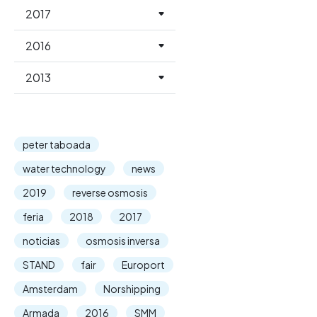
2017
2016
2013
peter taboada
water technology
news
2019
reverse osmosis
feria
2018
2017
noticias
osmosis inversa
STAND
fair
Europort
Amsterdam
Norshipping
Armada
2016
SMM