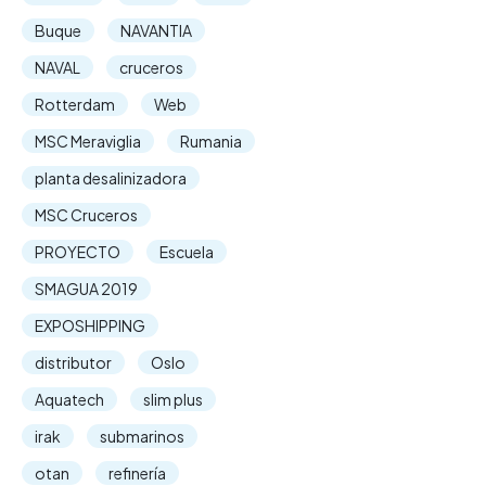
Buque
NAVANTIA
NAVAL
cruceros
Rotterdam
Web
MSC Meraviglia
Rumania
planta desalinizadora
MSC Cruceros
PROYECTO
Escuela
SMAGUA 2019
EXPOSHIPPING
distributor
Oslo
Aquatech
slim plus
irak
submarinos
otan
refinería