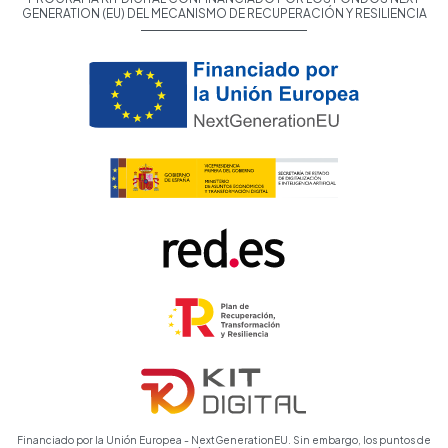
GENERATION (EU) DEL MECANISMO DE RECUPERACIÓN Y RESILIENCIA
Financiado por la Unión Europea - NextGenerationEU. Sin embargo, los puntos de