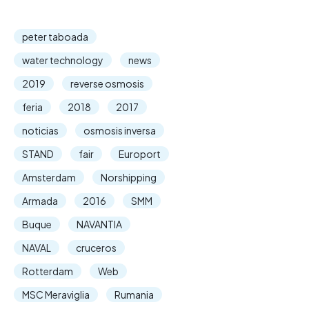
peter taboada
water technology
news
2019
reverse osmosis
feria
2018
2017
noticias
osmosis inversa
STAND
fair
Europort
Amsterdam
Norshipping
Armada
2016
SMM
Buque
NAVANTIA
NAVAL
cruceros
Rotterdam
Web
MSC Meraviglia
Rumania