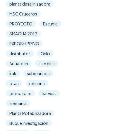
planta desalinizadora
MSC Cruceros
PROYECTO
Escuela
SMAGUA 2019
EXPOSHIPPING
distributor
Oslo
Aquatech
slim plus
irak
submarinos
otan
refinería
termosolar
harvest
alemania
Planta Potabilizadora
Buque Investigación