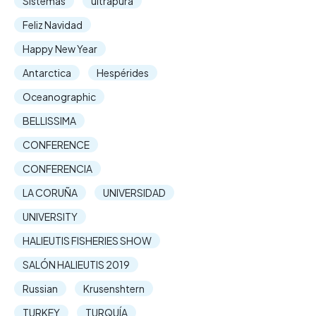
Sistemas
ultrapura
Feliz Navidad
Happy New Year
Antarctica
Hespérides
Oceanographic
BELLISSIMA
CONFERENCE
CONFERENCIA
LA CORUÑA
UNIVERSIDAD
UNIVERSITY
HALIEUTIS FISHERIES SHOW
SALÓN HALIEUTIS 2019
Russian
Krusenshtern
TURKEY
TURQUÍA