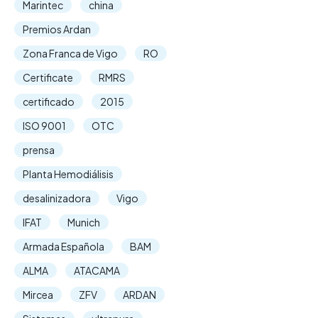
Marintec
china
Premios Ardan
Zona Franca de Vigo
RO
Certificate
RMRS
certificado
2015
ISO 9001
OTC
prensa
Planta Hemodiálisis
desalinizadora
Vigo
IFAT
Munich
Armada Española
BAM
ALMA
ATACAMA
Mircea
ZFV
ARDAN