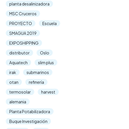
planta desalinizadora
MSC Cruceros
PROYECTO
Escuela
SMAGUA 2019
EXPOSHIPPING
distributor
Oslo
Aquatech
slim plus
irak
submarinos
otan
refinería
termosolar
harvest
alemania
Planta Potabilizadora
Buque Investigación