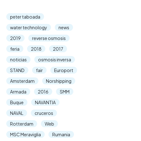
peter taboada
water technology
news
2019
reverse osmosis
feria
2018
2017
noticias
osmosis inversa
STAND
fair
Europort
Amsterdam
Norshipping
Armada
2016
SMM
Buque
NAVANTIA
NAVAL
cruceros
Rotterdam
Web
MSC Meraviglia
Rumania