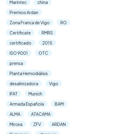
Marintec
china
Premios Ardan
Zona Franca de Vigo
RO
Certificate
RMRS
certificado
2015
ISO 9001
OTC
prensa
Planta Hemodiálisis
desalinizadora
Vigo
IFAT
Munich
Armada Española
BAM
ALMA
ATACAMA
Mircea
ZFV
ARDAN