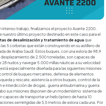
ntenso trabajo, finalizamos el proyecto Avante 2200.
de nuestro último proyecto destinado en este caso para el
tas de desalinización y tratamiento de agua
que
las 5 corbetas que están construyendo en su astillero de
ada de Arabia Saudí. Estos buques, con una eslora de 98,9
n desplazamiento de 2.500 toneladas, son capaces de
 28 nudos y navegar 5.000 millas náuticas a su velocidad
 está especialmente diseñada para las siguientes misiones:
E, control de buques mercantes, defensa de elementos
queda y rescate, asistencia a otros buques, control de la
ón e interdicción de drogas, guerra antisubmarina y guerra
a cabo sus misiones disponen de un modernísimo sistema de
 capaces de transportar un helicóptero de hasta 10
ciones semirrígidas de 5,5 metros de eslora cada una. Por