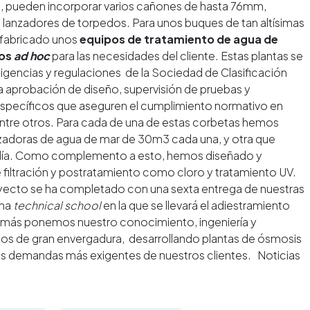
a, pueden incorporar varios cañones de hasta 76mm,
 lanzadores de torpedos. Para unos buques de tan altísimas
 fabricado unos
equipos de tratamiento de agua de
dos
ad hoc
para las necesidades del cliente. Estas plantas se
xigencias y regulaciones de la Sociedad de Clasificación
 aprobación de diseño, supervisión de pruebas y
specíficos que aseguren el cumplimiento normativo en
 entre otros. Para cada de una de estas corbetas hemos
izadoras de agua de mar de 30m3 cada una, y otra que
 día. Como complemento a esto, hemos diseñado y
 filtración y postratamiento como cloro y tratamiento UV.
oyecto se ha completado con una sexta entrega de nuestras
una
technical school
en la que se llevará el adiestramiento
vez más ponemos nuestro conocimiento, ingeniería y
ctos de gran envergadura, desarrollando plantas de ósmosis
las demandas más exigentes de nuestros clientes. Noticias