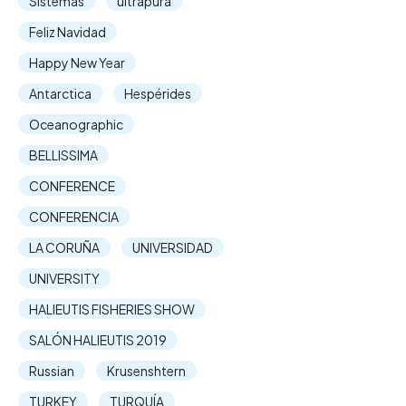
Sistemas
ultrapura
Feliz Navidad
Happy New Year
Antarctica
Hespérides
Oceanographic
BELLISSIMA
CONFERENCE
CONFERENCIA
LA CORUÑA
UNIVERSIDAD
UNIVERSITY
HALIEUTIS FISHERIES SHOW
SALÓN HALIEUTIS 2019
Russian
Krusenshtern
TURKEY
TURQUÍA