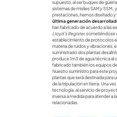
supuesto, al ser buques de guerr
sistemas de misiles SAM y SSM, y
prestaciones, hemos diseñado y
última generación desarrolla
han fabricado de acuerdo a las e
Lloyd´s Register,
sometiéndose a
establecimiento de protocolos e
materia de ruidos y vibraciones,
suministrado dos plantas desalin
produce 1m3 de agua técnica al
fabricado también los equipos de
Nuestro suministro para este pr
plantas que será destinada para 
de la tripulación en tierra. Una 
tecnología, al servicio de proye
inversa a medida para atender a 
relacionadas