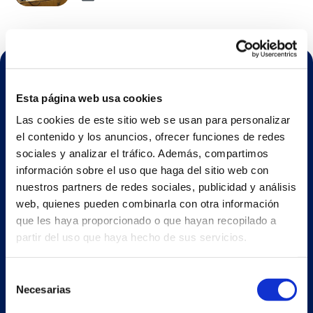
Esta página web usa cookies
Las cookies de este sitio web se usan para personalizar
el contenido y los anuncios, ofrecer funciones de redes
sociales y analizar el tráfico. Además, compartimos
ESP
información sobre el uso que haga del sitio web con
nuestros partners de redes sociales, publicidad y análisis
web, quienes pueden combinarla con otra información
Nave principal y oficinas
que les haya proporcionado o que hayan recopilado a
Estrada Porto Cabeiro, 35
partir del uso que haya hecho de sus servicios.
Vilar de Infesta 36815
Redondela
Selección
Pontevedra - España
Necesarias
de
consentimiento