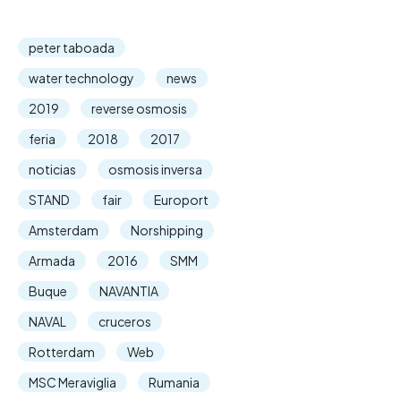
peter taboada
water technology
news
2019
reverse osmosis
feria
2018
2017
noticias
osmosis inversa
STAND
fair
Europort
Amsterdam
Norshipping
Armada
2016
SMM
Buque
NAVANTIA
NAVAL
cruceros
Rotterdam
Web
MSC Meraviglia
Rumania