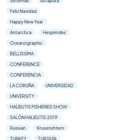
Sistemas
ultrapura
Feliz Navidad
Happy New Year
Antarctica
Hespérides
Oceanographic
BELLISSIMA
CONFERENCE
CONFERENCIA
LA CORUÑA
UNIVERSIDAD
UNIVERSITY
HALIEUTIS FISHERIES SHOW
SALÓN HALIEUTIS 2019
Russian
Krusenshtern
TURKEY
TURQUÍA