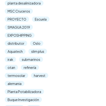
planta desalinizadora
MSC Cruceros
PROYECTO
Escuela
SMAGUA 2019
EXPOSHIPPING
distributor
Oslo
Aquatech
slim plus
irak
submarinos
otan
refinería
termosolar
harvest
alemania
Planta Potabilizadora
Buque Investigación