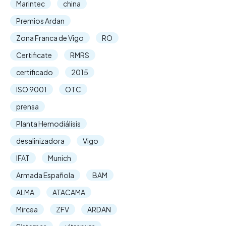
Marintec
china
Premios Ardan
Zona Franca de Vigo
RO
Certificate
RMRS
certificado
2015
ISO 9001
OTC
prensa
Planta Hemodiálisis
desalinizadora
Vigo
IFAT
Munich
Armada Española
BAM
ALMA
ATACAMA
Mircea
ZFV
ARDAN