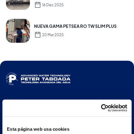
16 Dec 2025
NUEVA GAMA PETSEA RO TW SLIM PLUS
20 Mar 2025
ESP
Nave principal y oficinas
Esta página web usa cookies