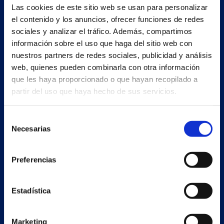
Estrada Porto Cabeiro, 35
Las cookies de este sitio web se usan para personalizar
Vilar de Infesta 36815
el contenido y los anuncios, ofrecer funciones de redes
Redondela
sociales y analizar el tráfico. Además, compartimos
Pontevedra - España
información sobre el uso que haga del sitio web con
nuestros partners de redes sociales, publicidad y análisis
web, quienes pueden combinarla con otra información
+34 986 226 622
que les haya proporcionado o que hayan recopilado a
info@petertaboada.com
partir del uso que haya hecho de sus servicios.
Selección
Necesarias
de
consentimiento
Preferencias
Estadística
Marketing