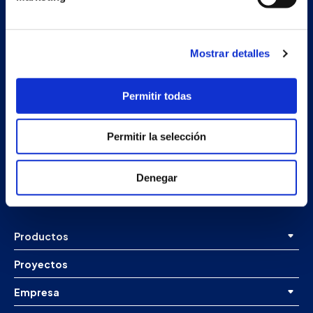
Mostrar detalles
Permitir todas
Nave auxiliar
Permitir la selección
Estrada Porto Cabeiro, 68
Vilar de Infesta 36815
Redondela
Denegar
Pontevedra - España
Productos
Proyectos
Empresa