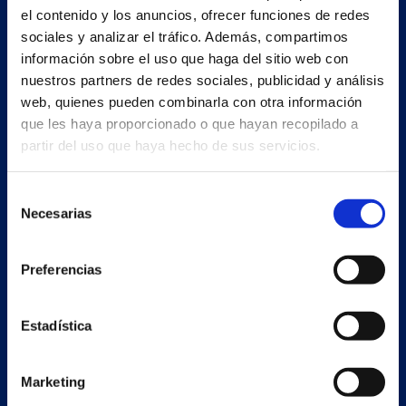
Redondela
el contenido y los anuncios, ofrecer funciones de redes
Pontevedra - España
sociales y analizar el tráfico. Además, compartimos
información sobre el uso que haga del sitio web con
nuestros partners de redes sociales, publicidad y análisis
+34 986 226 622
web, quienes pueden combinarla con otra información
info@petertaboada.com
que les haya proporcionado o que hayan recopilado a
partir del uso que haya hecho de sus servicios.
Selección
Necesarias
de
consentimiento
Preferencias
Estadística
Marketing