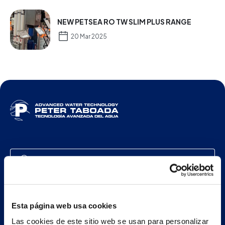
NEW PETSEA RO TW SLIM PLUS RANGE
20 Mar 2025
ENG
Main building and offices
Esta página web usa cookies
Estrada Porto Cabeiro, 35
Vilar de Infesta 36815
Las cookies de este sitio web se usan para personalizar