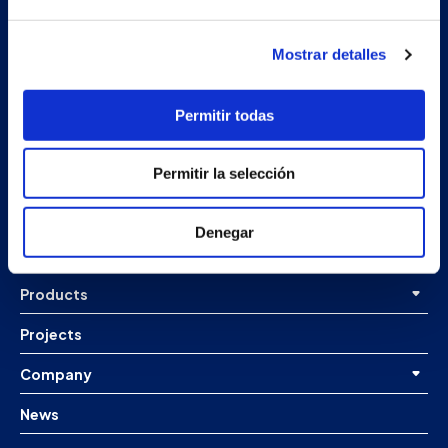
Mostrar detalles
Permitir todas
Secondary unit
Estrada Porto Cabeiro, 68
Permitir la selección
Vilar de Infesta 36815
Redondela
Pontevedra - España
Denegar
Products
Projects
Company
News