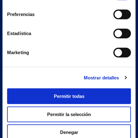
consentimiento
Preferencias
Secondary unit
Estadística
Estrada Porto Cabeiro, 68
Vilar de Infesta 36815
Redondela
Marketing
Pontevedra - España
Products
Mostrar detalles
Projects
Permitir todas
Company
News
Permitir la selección
Work with us
Denegar
Contact