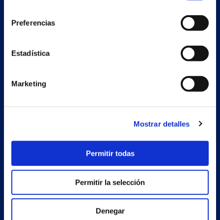
consentimiento
Preferencias
Secondary unit
Estadística
Estrada Porto Cabeiro, 68
Vilar de Infesta 36815
Redondela
Marketing
Pontevedra - España
Products
Mostrar detalles
Projects
Permitir todas
Company
News
Permitir la selección
Work with us
Denegar
Contact