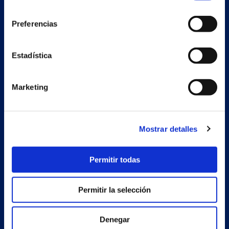
consentimiento
Preferencias
Secondary unit
Estadística
Estrada Porto Cabeiro, 68
Vilar de Infesta 36815
Redondela
Marketing
Pontevedra - España
Products
Mostrar detalles
Projects
Permitir todas
Company
News
Permitir la selección
Work with us
Denegar
Contact