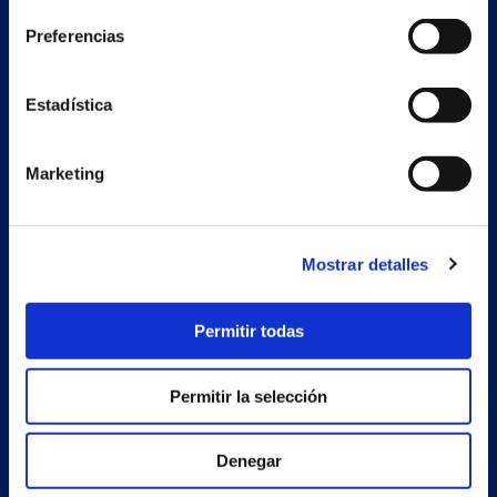
Preferencias
Secondary unit
Estrada Porto Cabeiro, 68
Estadística
Vilar de Infesta 36815
Redondela
Pontevedra - España
Marketing
Products
Mostrar detalles
Projects
Company
Permitir todas
News
Permitir la selección
Work with us
Contact
Denegar