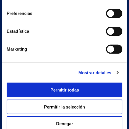
consentimiento
Preferencias
Secondary unit
Estadística
Estrada Porto Cabeiro, 68
Vilar de Infesta 36815
Redondela
Marketing
Pontevedra - España
Products
Mostrar detalles
Projects
Permitir todas
Company
News
Permitir la selección
Work with us
Denegar
Contact