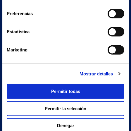
consentimiento
Preferencias
Secondary unit
Estadística
Estrada Porto Cabeiro, 68
Vilar de Infesta 36815
Redondela
Marketing
Pontevedra - España
Products
Mostrar detalles
Projects
Permitir todas
Company
News
Permitir la selección
Work with us
Denegar
Contact