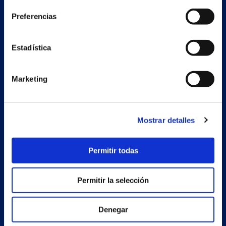
Preferencias
Secondary unit
Estrada Porto Cabeiro, 68
Estadística
Vilar de Infesta 36815
Redondela
Pontevedra - España
Marketing
Products
Mostrar detalles
Projects
Company
Permitir todas
News
Permitir la selección
Work with us
Contact
Denegar