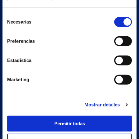
Selección
Necesarias
de
consentimiento
Preferencias
Estadística
Marketing
Secondary unit
Estrada Porto Cabeiro, 68
Vilar de Infesta 36815
Redondela
Mostrar detalles
Pontevedra - España
Permitir todas
Products