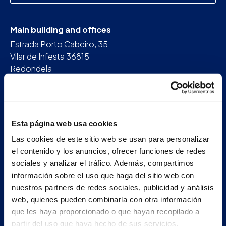
Main building and offices
Estrada Porto Cabeiro, 35
Vilar de Infesta 36815
Redondela
Pontevedra - España
+34 986 226 622
Esta página web usa cookies
info@petertaboada.com
Las cookies de este sitio web se usan para personalizar
el contenido y los anuncios, ofrecer funciones de redes
sociales y analizar el tráfico. Además, compartimos
información sobre el uso que haga del sitio web con
nuestros partners de redes sociales, publicidad y análisis
web, quienes pueden combinarla con otra información
que les haya proporcionado o que hayan recopilado a
partir del uso que haya hecho de sus servicios.