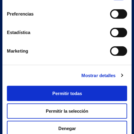
consentimiento
Preferencias
Secondary unit
Estadística
Estrada Porto Cabeiro, 68
Vilar de Infesta 36815
Redondela
Marketing
Pontevedra - España
Products
Mostrar detalles
Projects
Permitir todas
Company
News
Permitir la selección
Work with us
Denegar
Contact