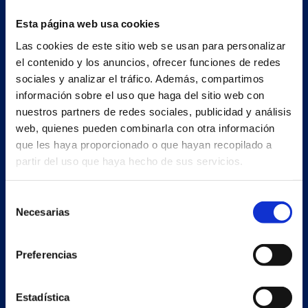
Esta página web usa cookies
Las cookies de este sitio web se usan para personalizar
el contenido y los anuncios, ofrecer funciones de redes
sociales y analizar el tráfico. Además, compartimos
información sobre el uso que haga del sitio web con
nuestros partners de redes sociales, publicidad y análisis
web, quienes pueden combinarla con otra información
que les haya proporcionado o que hayan recopilado a
partir del uso que haya hecho de sus servicios.
Secondary unit
Selección
Necesarias
Estrada Porto Cabeiro, 68
de
Vilar de Infesta 36815
consentimiento
Redondela
Preferencias
Pontevedra - España
Estadística
Products