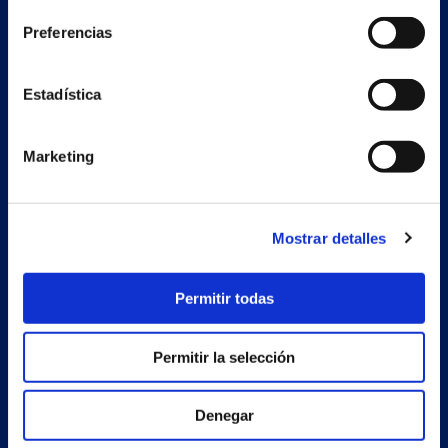
Preferencias
Secondary unit
Estrada Porto Cabeiro, 68
Estadística
Vilar de Infesta 36815
Redondela
Pontevedra - España
Marketing
Products
Mostrar detalles
Projects
Company
Permitir todas
News
Permitir la selección
Work with us
Contact
Denegar