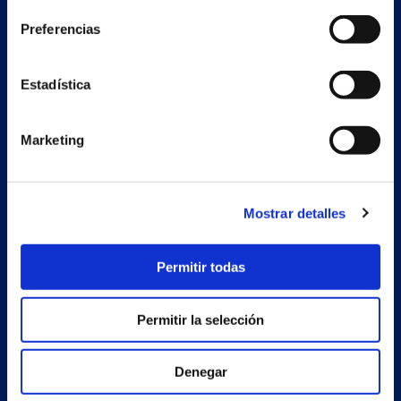
Preferencias
Secondary unit
Estrada Porto Cabeiro, 68
Estadística
Vilar de Infesta 36815
Redondela
Pontevedra - España
Marketing
Products
Mostrar detalles
Projects
Company
Permitir todas
News
Permitir la selección
Work with us
Contact
Denegar