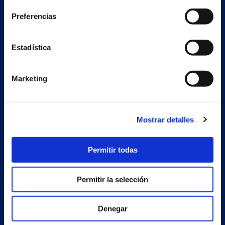
Preferencias
Secondary unit
Estrada Porto Cabeiro, 68
Estadística
Vilar de Infesta 36815
Redondela
Pontevedra - España
Marketing
Products
Mostrar detalles
Projects
Company
Permitir todas
News
Permitir la selección
Work with us
Contact
Denegar