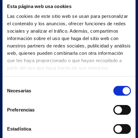
Esta página web usa cookies
Las cookies de este sitio web se usan para personalizar
el contenido y los anuncios, ofrecer funciones de redes
sociales y analizar el tráfico. Además, compartimos
información sobre el uso que haga del sitio web con
nuestros partners de redes sociales, publicidad y análisis
web, quienes pueden combinarla con otra información
que les haya proporcionado o que hayan recopilado a
partir del uso que haya hecho de sus servicios.
Secondary unit
Selección
Estrada Porto Cabeiro, 68
Necesarias
de
Vilar de Infesta 36815
consentimiento
Redondela
Pontevedra - España
Preferencias
Products
Estadística