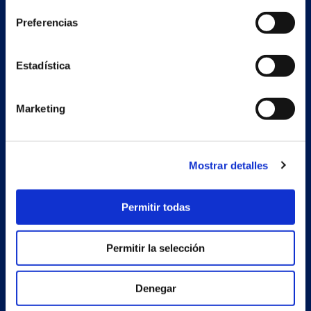
Preferencias
Secondary unit
Estrada Porto Cabeiro, 68
Estadística
Vilar de Infesta 36815
Redondela
Pontevedra - España
Marketing
Products
Mostrar detalles
Projects
Company
Permitir todas
News
Permitir la selección
Work with us
Contact
Denegar