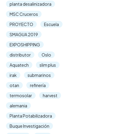
planta desalinizadora
MSC Cruceros
PROYECTO
Escuela
SMAGUA 2019
EXPOSHIPPING
distributor
Oslo
Aquatech
slim plus
irak
submarinos
otan
refinería
termosolar
harvest
alemania
Planta Potabilizadora
Buque Investigación