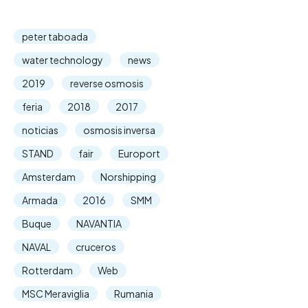
peter taboada
water technology
news
2019
reverse osmosis
feria
2018
2017
noticias
osmosis inversa
STAND
fair
Europort
Amsterdam
Norshipping
Armada
2016
SMM
Buque
NAVANTIA
NAVAL
cruceros
Rotterdam
Web
MSC Meraviglia
Rumania