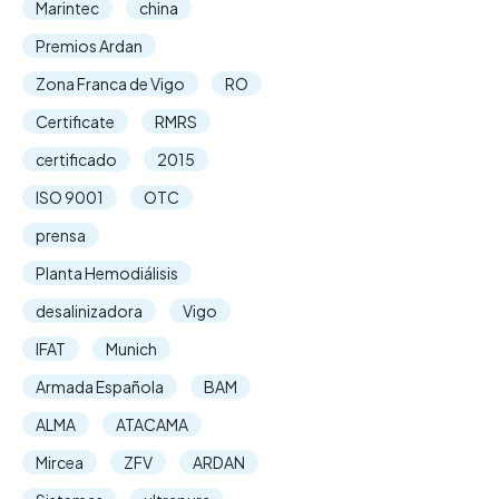
Marintec
china
Premios Ardan
Zona Franca de Vigo
RO
Certificate
RMRS
certificado
2015
ISO 9001
OTC
prensa
Planta Hemodiálisis
desalinizadora
Vigo
IFAT
Munich
Armada Española
BAM
ALMA
ATACAMA
Mircea
ZFV
ARDAN