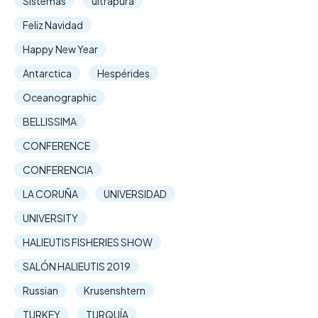
Sistemas
ultrapura
Feliz Navidad
Happy New Year
Antarctica
Hespérides
Oceanographic
BELLISSIMA
CONFERENCE
CONFERENCIA
LA CORUÑA
UNIVERSIDAD
UNIVERSITY
HALIEUTIS FISHERIES SHOW
SALÓN HALIEUTIS 2019
Russian
Krusenshtern
TURKEY
TURQUÍA