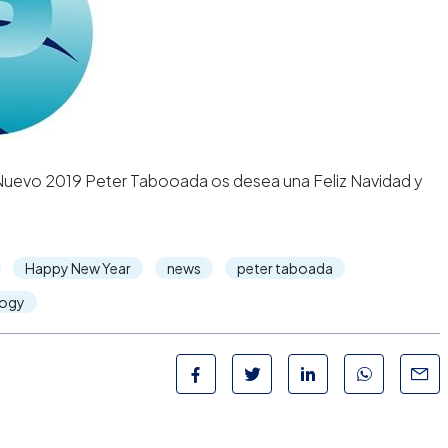
 Nuevo 2019 Peter Tabooada os desea una Feliz Navidad y
Happy New Year
news
peter taboada
logy