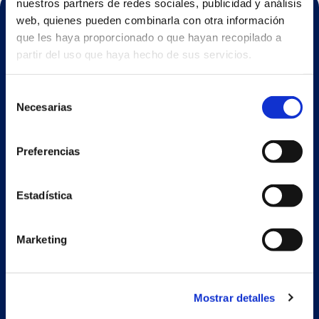
nuestros partners de redes sociales, publicidad y análisis
web, quienes pueden combinarla con otra información
que les haya proporcionado o que hayan recopilado a
partir del uso que haya hecho de sus servicios.
Selección
ESP
Necesarias
de
consentimiento
Preferencias
Nave principal y oficinas
Estrada Porto Cabeiro, 35
Vilar de Infesta 36815
Estadística
Redondela
Pontevedra - España
Marketing
+34 986 226 622
info@petertaboada.com
Mostrar detalles