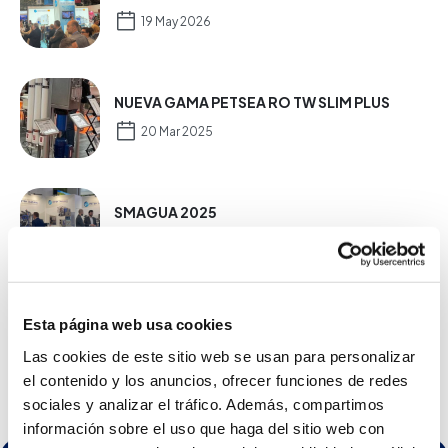
19 May 2026
NUEVA GAMA PETSEA RO TW SLIM PLUS
20 Mar 2025
SMAGUA 2025
04 Mar 2025
PREMIO A LA INTERNACIONALIZACÍON:
Esta página web usa cookies
PYME 2024
Las cookies de este sitio web se usan para personalizar
26 Aug 2024
el contenido y los anuncios, ofrecer funciones de redes
sociales y analizar el tráfico. Además, compartimos
información sobre el uso que haga del sitio web con