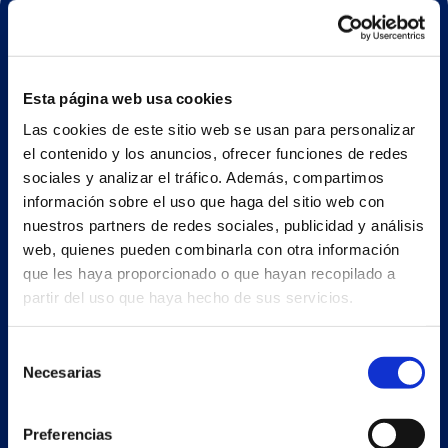
Esta página web usa cookies
Las cookies de este sitio web se usan para personalizar
ESP
el contenido y los anuncios, ofrecer funciones de redes
sociales y analizar el tráfico. Además, compartimos
información sobre el uso que haga del sitio web con
Nave principal y oficinas
nuestros partners de redes sociales, publicidad y análisis
Estrada Porto Cabeiro, 35
web, quienes pueden combinarla con otra información
Vilar de Infesta 36815
que les haya proporcionado o que hayan recopilado a
Redondela
partir del uso que haya hecho de sus servicios.
Pontevedra - España
Selección
+34 986 226 622
Necesarias
de
consentimiento
info@petertaboada.com
Preferencias