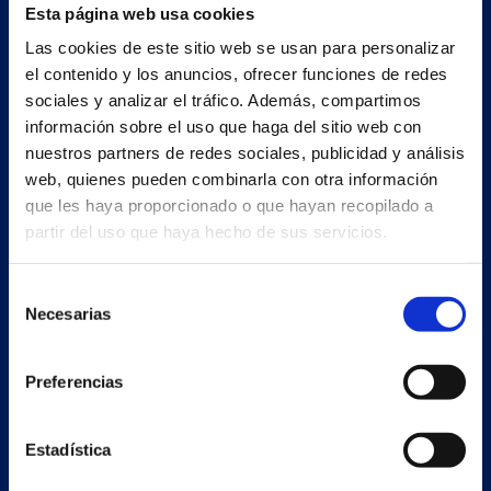
Esta página web usa cookies
Nave principal y oficinas
Las cookies de este sitio web se usan para personalizar
el contenido y los anuncios, ofrecer funciones de redes
Estrada Porto Cabeiro, 35
sociales y analizar el tráfico. Además, compartimos
Vilar de Infesta 36815
información sobre el uso que haga del sitio web con
Redondela
nuestros partners de redes sociales, publicidad y análisis
Pontevedra - España
web, quienes pueden combinarla con otra información
que les haya proporcionado o que hayan recopilado a
+34 986 226 622
partir del uso que haya hecho de sus servicios.
info@petertaboada.com
Selección
Necesarias
de
consentimiento
Preferencias
Estadística