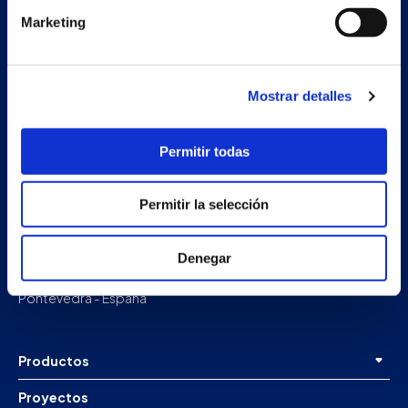
Marketing
Mostrar detalles
Permitir todas
Permitir la selección
Nave auxiliar
Estrada Porto Cabeiro, 68
Denegar
Vilar de Infesta 36815
Redondela
Pontevedra - España
Productos
Proyectos