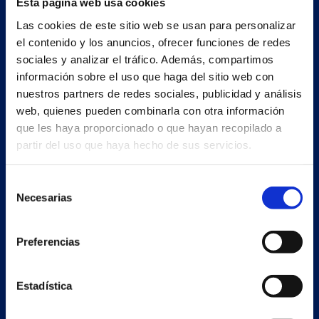
Esta página web usa cookies
Nave principal y oficinas
Las cookies de este sitio web se usan para personalizar
Estrada Porto Cabeiro, 35
el contenido y los anuncios, ofrecer funciones de redes
Vilar de Infesta 36815
sociales y analizar el tráfico. Además, compartimos
Redondela
información sobre el uso que haga del sitio web con
Pontevedra - España
nuestros partners de redes sociales, publicidad y análisis
web, quienes pueden combinarla con otra información
que les haya proporcionado o que hayan recopilado a
+34 986 226 622
partir del uso que haya hecho de sus servicios.
info@petertaboada.com
Selección
Necesarias
de
consentimiento
Preferencias
Estadística