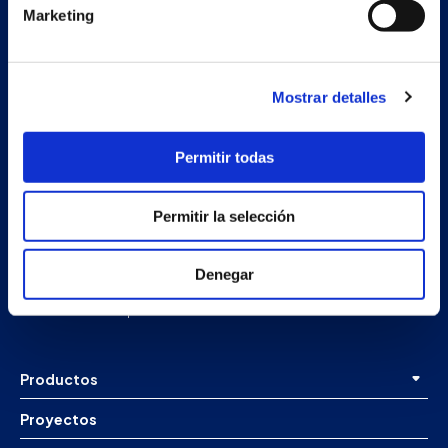
Marketing
Mostrar detalles
Permitir todas
Permitir la selección
Nave auxiliar
Estrada Porto Cabeiro, 68
Vilar de Infesta 36815
Denegar
Redondela
Pontevedra - España
Productos
Proyectos