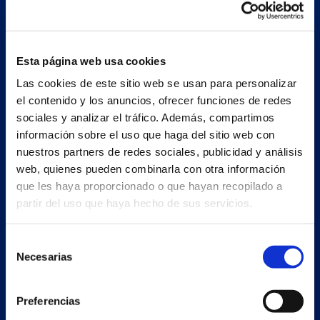
Esta página web usa cookies
Las cookies de este sitio web se usan para personalizar
ESP
el contenido y los anuncios, ofrecer funciones de redes
sociales y analizar el tráfico. Además, compartimos
Nave principal y oficinas
información sobre el uso que haga del sitio web con
nuestros partners de redes sociales, publicidad y análisis
Estrada Porto Cabeiro, 35
web, quienes pueden combinarla con otra información
Vilar de Infesta 36815
que les haya proporcionado o que hayan recopilado a
Redondela
partir del uso que haya hecho de sus servicios.
Pontevedra - España
Selección
+34 986 226 622
Necesarias
de
info@petertaboada.com
consentimiento
Preferencias