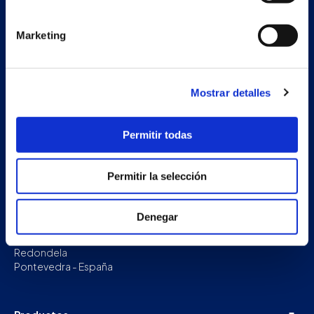
Marketing
Mostrar detalles
Permitir todas
Permitir la selección
Nave auxiliar
Denegar
Estrada Porto Cabeiro, 68
Vilar de Infesta 36815
Redondela
Pontevedra - España