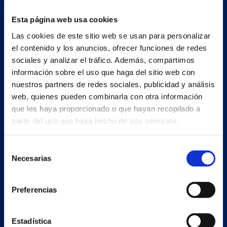
ESP
Esta página web usa cookies
Las cookies de este sitio web se usan para personalizar
Nave principal y oficinas
el contenido y los anuncios, ofrecer funciones de redes
sociales y analizar el tráfico. Además, compartimos
Estrada Porto Cabeiro, 35
información sobre el uso que haga del sitio web con
Vilar de Infesta 36815
nuestros partners de redes sociales, publicidad y análisis
Redondela
web, quienes pueden combinarla con otra información
Pontevedra - España
que les haya proporcionado o que hayan recopilado a
partir del uso que haya hecho de sus servicios.
+34 986 226 622
info@petertaboada.com
Selección
Necesarias
de
consentimiento
Preferencias
Estadística