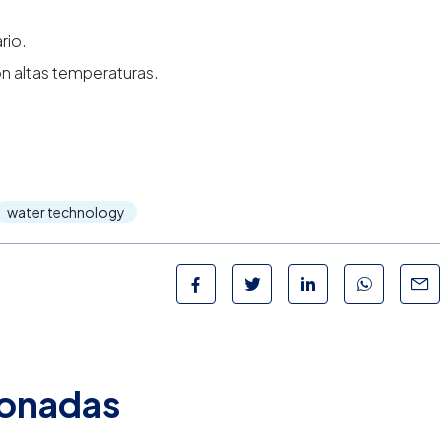
rio.
on altas temperaturas.
water technology
ionadas