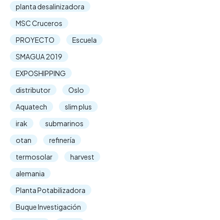
planta desalinizadora
MSC Cruceros
PROYECTO
Escuela
SMAGUA 2019
EXPOSHIPPING
distributor
Oslo
Aquatech
slim plus
irak
submarinos
otan
refinería
termosolar
harvest
alemania
Planta Potabilizadora
Buque Investigación