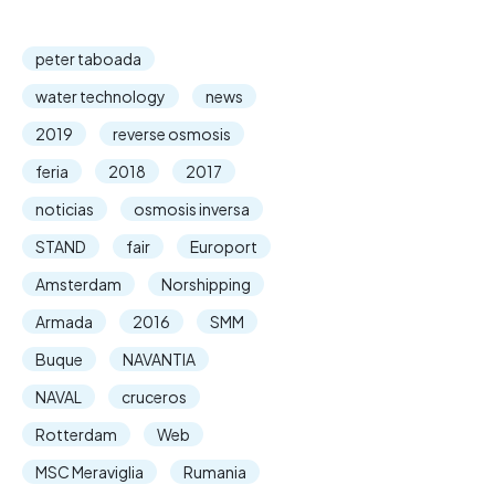
peter taboada
water technology
news
2019
reverse osmosis
feria
2018
2017
noticias
osmosis inversa
STAND
fair
Europort
Amsterdam
Norshipping
Armada
2016
SMM
Buque
NAVANTIA
NAVAL
cruceros
Rotterdam
Web
MSC Meraviglia
Rumania