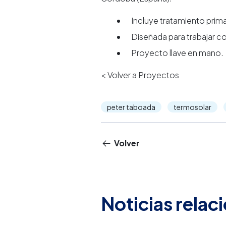
Incluye tratamiento prima
Diseñada para trabajar c
Proyecto llave en mano.
< Volver a Proyectos
peter taboada
termosolar
Volver
Noticias relac