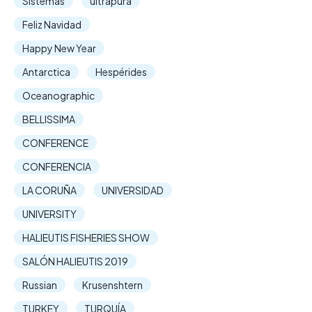
Sistemas
ultrapura
Feliz Navidad
Happy New Year
Antarctica
Hespérides
Oceanographic
BELLISSIMA
CONFERENCE
CONFERENCIA
LA CORUÑA
UNIVERSIDAD
UNIVERSITY
HALIEUTIS FISHERIES SHOW
SALÓN HALIEUTIS 2019
Russian
Krusenshtern
TURKEY
TURQUÍA