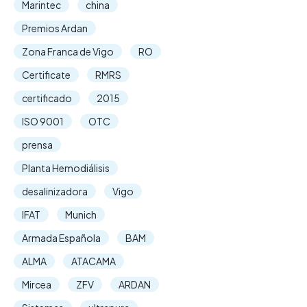
Marintec
china
Premios Ardan
Zona Franca de Vigo
RO
Certificate
RMRS
certificado
2015
ISO 9001
OTC
prensa
Planta Hemodiálisis
desalinizadora
Vigo
IFAT
Munich
Armada Española
BAM
ALMA
ATACAMA
Mircea
ZFV
ARDAN