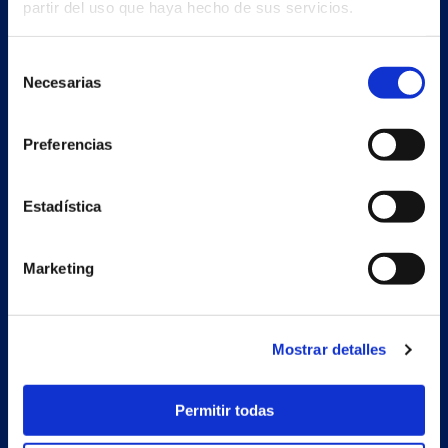
partir del uso que haya hecho de sus servicios.
Selección
Necesarias
de
consentimiento
Preferencias
Estadística
Marketing
Secondary unit
Estrada Porto Cabeiro, 68
Vilar de Infesta 36815
Redondela
Mostrar detalles
Pontevedra - España
Permitir todas
Products