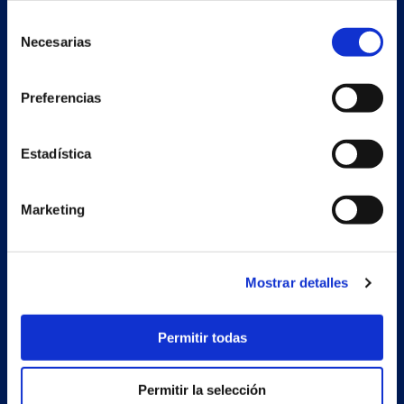
Selección
Necesarias
de
consentimiento
Preferencias
Estadística
Secondary unit
Marketing
Estrada Porto Cabeiro, 68
Vilar de Infesta 36815
Redondela
Pontevedra - España
Mostrar detalles
Products
Permitir todas
Projects
Permitir la selección
Company