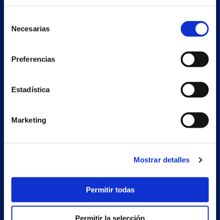
Selección
Necesarias
de
consentimiento
Preferencias
Estadística
Secondary unit
Marketing
Estrada Porto Cabeiro, 68
Vilar de Infesta 36815
Redondela
Pontevedra - España
Mostrar detalles
Permitir todas
Products
Projects
Permitir la selección