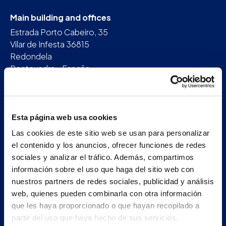
Main building and offices
Estrada Porto Cabeiro, 35
Vilar de Infesta 36815
Redondela
Pontevedra - España
+34 986 226 622
info@petertaboada.com
Esta página web usa cookies
Las cookies de este sitio web se usan para personalizar
el contenido y los anuncios, ofrecer funciones de redes
sociales y analizar el tráfico. Además, compartimos
información sobre el uso que haga del sitio web con
nuestros partners de redes sociales, publicidad y análisis
web, quienes pueden combinarla con otra información
que les haya proporcionado o que hayan recopilado a
partir del uso que haya hecho de sus servicios.