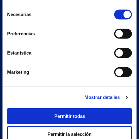
Selección
Necesarias
de
consentimiento
Preferencias
Estadística
Secondary unit
Marketing
Estrada Porto Cabeiro, 68
Vilar de Infesta 36815
Redondela
Pontevedra - España
Mostrar detalles
Products
Permitir todas
Projects
Permitir la selección
Company