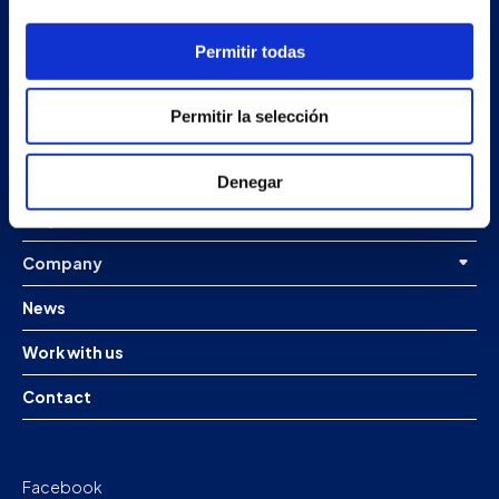
Secondary unit
Estrada Porto Cabeiro, 68
Permitir todas
Vilar de Infesta 36815
Redondela
Pontevedra - España
Permitir la selección
Products
Denegar
Projects
Company
News
Work with us
Contact
Facebook