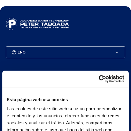
ENG
Main building and offices
Estrada Porto Cabeiro, 35
Vilar de Infesta 36815
Redondela
Esta página web usa cookies
Pontevedra - España
Las cookies de este sitio web se usan para personalizar
el contenido y los anuncios, ofrecer funciones de redes
+34 986 226 622
sociales y analizar el tráfico. Además, compartimos
info@petertaboada.com
información sobre el uso que haga del sitio web con